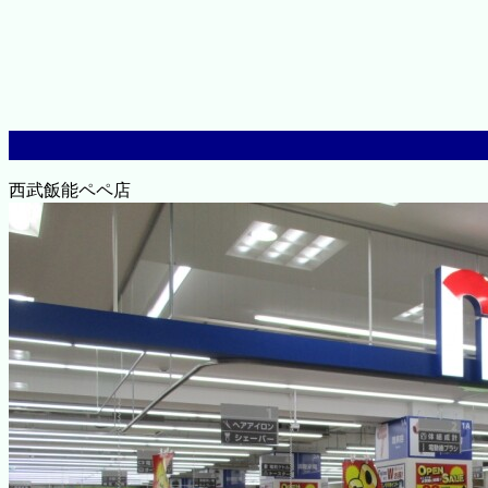
西武飯能ペペ店