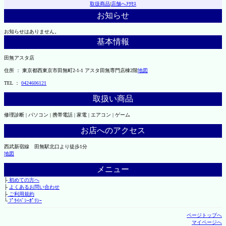
取扱商品
|
店舗へｱｸｾｽ
お知らせ
お知らせはありません。
基本情報
田無アスタ店
住所 ： 東京都西東京市田無町2-1-1 アスタ田無専門店棟2階
地図
TEL ：
0424606121
取扱い商品
修理診断 | パソコン | 携帯電話 | 家電 | エアコン | ゲーム
お店へのアクセス
西武新宿線 田無駅北口より徒歩1分
地図
メニュー
├
初めての方へ
├
よくあるお問い合わせ
├
ご利用規約
└
ﾌﾟﾗｲﾊﾞｼｰﾎﾟﾘｼｰ
ページトップへ
マイページへ