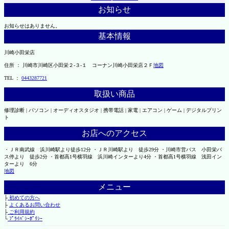
お知らせ
お知らせはありません。
基本情報
川崎小田栄店
住所 ： 川崎市川崎区小田栄２‐３‐１ コーナン川崎小田栄店２Ｆ
地図
TEL ：
0443287721
取扱い商品
修理診断 | パソコン | オーディオスタジオ | 携帯電話 | 家電 | エアコン | ゲーム | デジタルプリン
ト
お店へのアクセス
・ＪＲ南武線 浜川崎駅より徒歩12分 ・ＪＲ川崎駅より 徒歩29分 ・川崎市営バス 小田栄バ
ス停より 徒歩2分 ・首都高1号横羽線 浜川崎インターより4分 ・首都高1号横羽線 浅田イン
ターより 6分
地図
メニュー
├
初めての方へ
├
よくあるお問い合わせ
├
ご利用規約
└
ﾌﾟﾗｲﾊﾞｼｰﾎﾟﾘｼｰ