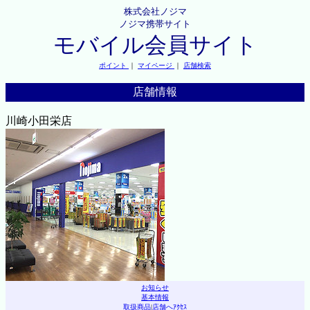
株式会社ノジマ
ノジマ携帯サイト
モバイル会員サイト
ポイント
｜
マイページ
｜
店舗検索
店舗情報
川崎小田栄店
お知らせ
基本情報
取扱商品
|
店舗へｱｸｾｽ