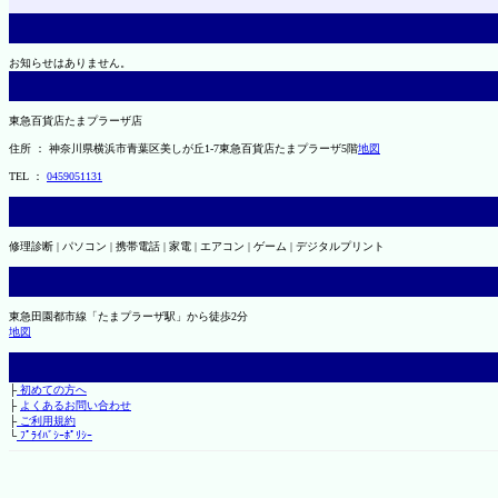
お知らせはありません。
東急百貨店たまプラーザ店
住所 ： 神奈川県横浜市青葉区美しが丘1-7東急百貨店たまプラーザ5階
地図
TEL ：
0459051131
修理診断 | パソコン | 携帯電話 | 家電 | エアコン | ゲーム | デジタルプリント
東急田園都市線「たまプラーザ駅」から徒歩2分
地図
├
初めての方へ
├
よくあるお問い合わせ
├
ご利用規約
└
ﾌﾟﾗｲﾊﾞｼｰﾎﾟﾘｼｰ