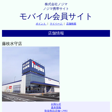
株式会社ノジマ
ノジマ携帯サイト
モバイル会員サイト
ポイント
｜
マイページ
｜
店舗検索
店舗情報
藤枝水守店
お知らせ
基本情報
取扱商品
|
店舗へｱｸｾｽ