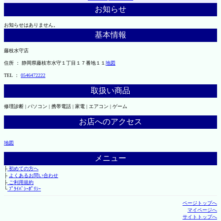
お知らせ
お知らせはありません。
基本情報
藤枝水守店
住所 ： 静岡県藤枝市水守１丁目１７番地１１
地図
TEL ：
0546472222
取扱い商品
修理診断 | パソコン | 携帯電話 | 家電 | エアコン | ゲーム
お店へのアクセス
地図
メニュー
├
初めての方へ
├
よくあるお問い合わせ
├
ご利用規約
└
ﾌﾟﾗｲﾊﾞｼｰﾎﾟﾘｼｰ
ページトップへ
マイページへ
サイトトップへ