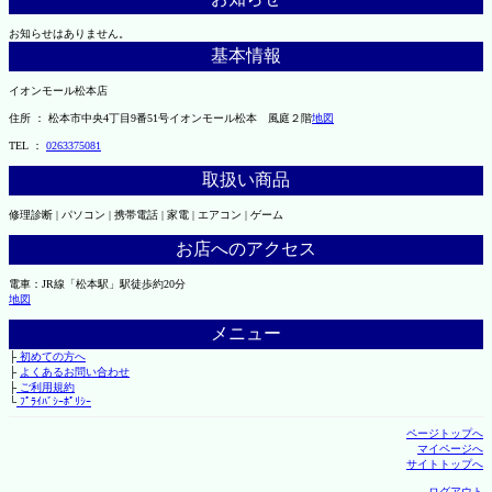
お知らせはありません。
基本情報
イオンモール松本店
住所 ： 松本市中央4丁目9番51号イオンモール松本 風庭２階
地図
TEL ：
0263375081
取扱い商品
修理診断 | パソコン | 携帯電話 | 家電 | エアコン | ゲーム
お店へのアクセス
電車：JR線「松本駅」駅徒歩約20分
地図
メニュー
├
初めての方へ
├
よくあるお問い合わせ
├
ご利用規約
└
ﾌﾟﾗｲﾊﾞｼｰﾎﾟﾘｼｰ
ページトップへ
マイページへ
サイトトップへ
ログアウト