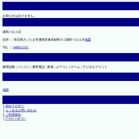
お知らせはありません。
浦和パルコ店
住所 ： 埼玉県さいたま市浦和区東高砂町11-1浦和パルコ2F
地図
TEL ：
0488111351
修理診断 | パソコン | 携帯電話 | 家電 | エアコン | ゲーム | デジタルプリント
地図
├
初めての方へ
├
よくあるお問い合わせ
├
ご利用規約
└
ﾌﾟﾗｲﾊﾞｼｰﾎﾟﾘｼｰ