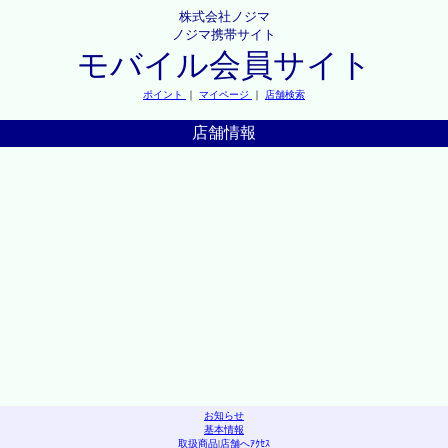
株式会社ノジマ
ノジマ携帯サイト
モバイル会員サイト
ポイント
｜
マイページ
｜
店舗検索
店舗情報
お知らせ
基本情報
取扱商品
|
店舗へｱｸｾｽ