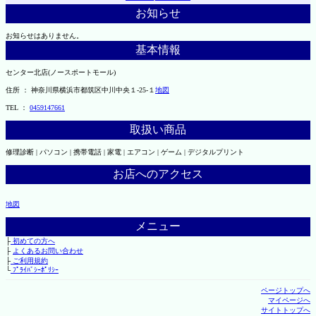
お知らせ
お知らせはありません。
基本情報
センター北店(ノースポートモール)
住所 ： 神奈川県横浜市都筑区中川中央１-25-１
地図
TEL ：
0459147661
取扱い商品
修理診断 | パソコン | 携帯電話 | 家電 | エアコン | ゲーム | デジタルプリント
お店へのアクセス
地図
メニュー
├
初めての方へ
├
よくあるお問い合わせ
├
ご利用規約
└
ﾌﾟﾗｲﾊﾞｼｰﾎﾟﾘｼｰ
ページトップへ
マイページへ
サイトトップへ