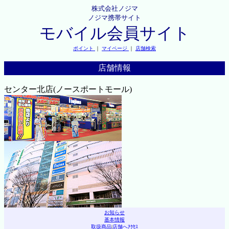
株式会社ノジマ
ノジマ携帯サイト
モバイル会員サイト
ポイント
｜
マイページ
｜
店舗検索
店舗情報
センター北店(ノースポートモール)
お知らせ
基本情報
取扱商品
|
店舗へｱｸｾｽ