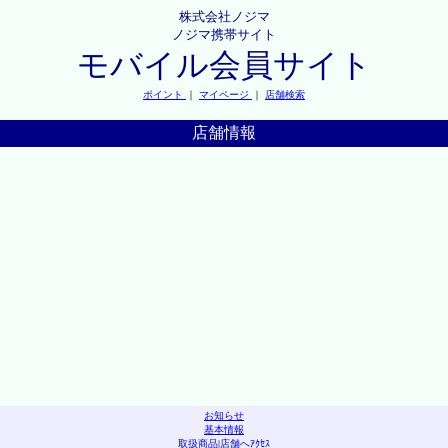
株式会社ノジマ
ノジマ携帯サイト
モバイル会員サイト
ポイント
｜
マイページ
｜
店舗検索
店舗情報
お知らせ
基本情報
取扱商品
|
店舗へｱｸｾｽ