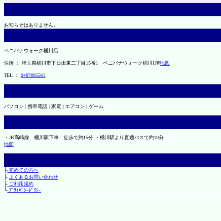
お知らせはありません。
ベニバナウォーク桶川店
住所 ： 埼玉県桶川市下日出東二丁目15番1 ベニバナウォーク桶川1階
地図
TEL ：
0487895561
パソコン | 携帯電話 | 家電 | エアコン | ゲーム
・JR高崎線 桶川駅下車 徒歩で約15分 ・桶川駅より直通バスで約10分
地図
├
初めての方へ
├
よくあるお問い合わせ
├
ご利用規約
└
ﾌﾟﾗｲﾊﾞｼｰﾎﾟﾘｼｰ