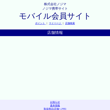
株式会社ノジマ
ノジマ携帯サイト
モバイル会員サイト
ポイント
｜
マイページ
｜
店舗検索
店舗情報
お知らせ
基本情報
取扱商品
|
店舗へｱｸｾｽ