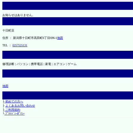
お知らせはありません。
十日町店
住所 ： 新潟県十日町市高田町6丁目696-1
地図
TEL ：
0257525131
修理診断 | パソコン | 携帯電話 | 家電 | エアコン | ゲーム
地図
├
初めての方へ
├
よくあるお問い合わせ
├
ご利用規約
└
ﾌﾟﾗｲﾊﾞｼｰﾎﾟﾘｼｰ