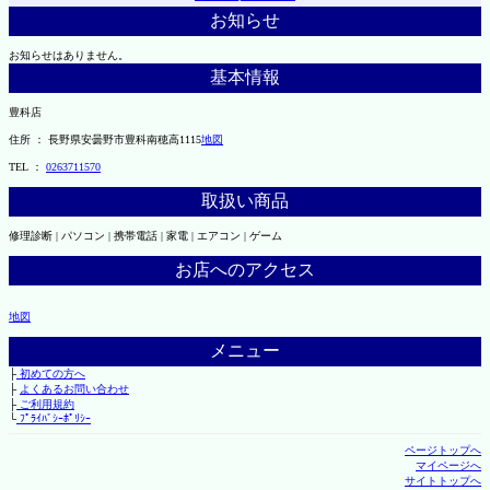
お知らせ
お知らせはありません。
基本情報
豊科店
住所 ： 長野県安曇野市豊科南穂高1115
地図
TEL ：
0263711570
取扱い商品
修理診断 | パソコン | 携帯電話 | 家電 | エアコン | ゲーム
お店へのアクセス
地図
メニュー
├
初めての方へ
├
よくあるお問い合わせ
├
ご利用規約
└
ﾌﾟﾗｲﾊﾞｼｰﾎﾟﾘｼｰ
ページトップへ
マイページへ
サイトトップへ