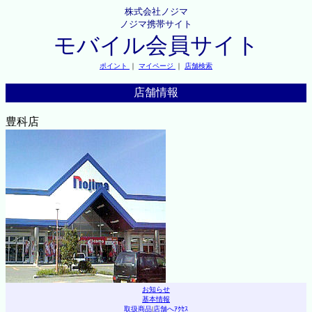
株式会社ノジマ
ノジマ携帯サイト
モバイル会員サイト
ポイント
｜
マイページ
｜
店舗検索
店舗情報
豊科店
お知らせ
基本情報
取扱商品
|
店舗へｱｸｾｽ