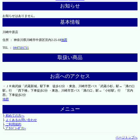
お知らせ
お知らせはありません。
基本情報
川崎中原店
住所 ： 神奈川県川崎市中原区宮内2-25-18
地図
TEL ：
0447501711
取扱い商品
お店へのアクセス
・ＪＲ南武線「武蔵新城」駅下車 徒歩12分 ・東急、川崎市営バス「武蔵小杉」駅→「溝の口
駅」行 「西下橋」下車徒歩2分 ・東急、川崎市営バス「溝の口」駅→「小杉駅」行 「宮内
西」下車徒歩2分
地図
メニュー
├
初めての方へ
├
よくあるお問い合わせ
├
ご利用規約
└
ﾌﾟﾗｲﾊﾞｼｰﾎﾟﾘｼｰ
ページトップへ