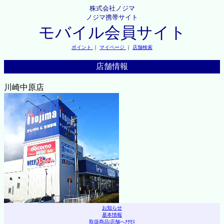
株式会社ノジマ
ノジマ携帯サイト
モバイル会員サイト
ポイント
｜
マイページ
｜
店舗検索
店舗情報
川崎中原店
お知らせ
基本情報
取扱商品
|
店舗へｱｸｾｽ