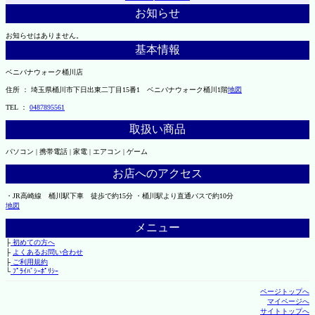
お知らせ
お知らせはありません。
基本情報
ベニバナウォーク桶川店
住所 ： 埼玉県桶川市下日出東二丁目15番1 ベニバナウォーク桶川1階
地図
TEL ：
0487895561
取扱い商品
パソコン | 携帯電話 | 家電 | エアコン | ゲーム
お店へのアクセス
・JR高崎線 桶川駅下車 徒歩で約15分 ・桶川駅より直通バスで約10分
地図
メニュー
├
初めての方へ
├
よくあるお問い合わせ
├
ご利用規約
└
ﾌﾟﾗｲﾊﾞｼｰﾎﾟﾘｼｰ
ページトップへ
マイページへ
サイトトップへ