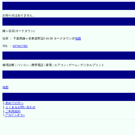
お知らせはありません。
鎌ヶ谷店(ヨークタウン)
住所 ： 千葉県鎌ヶ谷東道野辺5-16-38 ヨークタウン2F
地図
TEL ：
0474417481
修理診断 | パソコン | 携帯電話 | 家電 | エアコン | ゲーム | デジタルプリント
地図
├
初めての方へ
├
よくあるお問い合わせ
├
ご利用規約
└
ﾌﾟﾗｲﾊﾞｼｰﾎﾟﾘｼｰ