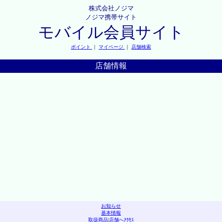
株式会社ノジマ
ノジマ携帯サイト
モバイル会員サイト
ポイント
｜
マイページ
｜
店舗検索
店舗情報
お知らせ
基本情報
取扱商品
|
店舗へｱｸｾｽ