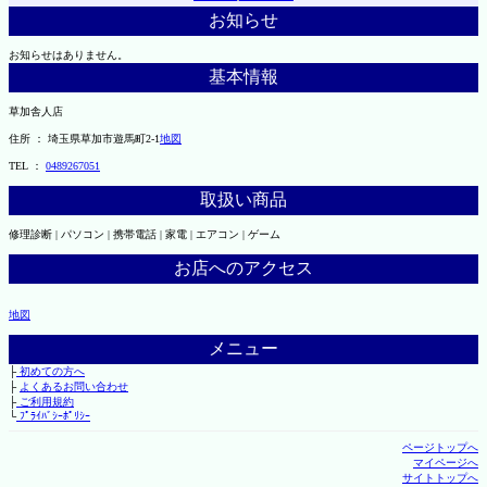
お知らせ
お知らせはありません。
基本情報
草加舎人店
住所 ： 埼玉県草加市遊馬町2-1
地図
TEL ：
0489267051
取扱い商品
修理診断 | パソコン | 携帯電話 | 家電 | エアコン | ゲーム
お店へのアクセス
地図
メニュー
├
初めての方へ
├
よくあるお問い合わせ
├
ご利用規約
└
ﾌﾟﾗｲﾊﾞｼｰﾎﾟﾘｼｰ
ページトップへ
マイページへ
サイトトップへ