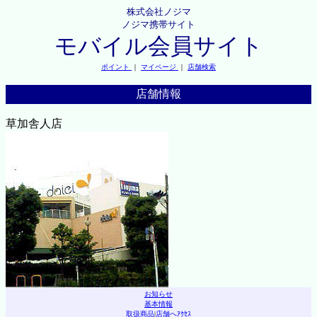
株式会社ノジマ
ノジマ携帯サイト
モバイル会員サイト
ポイント
｜
マイページ
｜
店舗検索
店舗情報
草加舎人店
お知らせ
基本情報
取扱商品
|
店舗へｱｸｾｽ