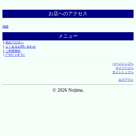
お店へのアクセス
地図
メニュー
├
初めての方へ
├
よくあるお問い合わせ
├
ご利用規約
└
ﾌﾟﾗｲﾊﾞｼｰﾎﾟﾘｼｰ
ページトップへ
マイページへ
サイトトップへ
ログアウト
© 2026 Nojima.