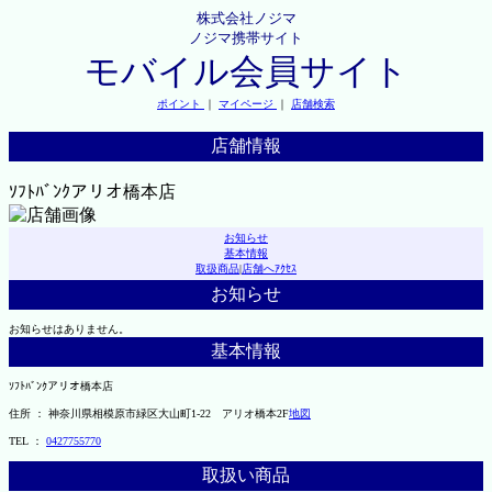
株式会社ノジマ
ノジマ携帯サイト
モバイル会員サイト
ポイント
｜
マイページ
｜
店舗検索
店舗情報
ｿﾌﾄﾊﾞﾝｸアリオ橋本店
お知らせ
基本情報
取扱商品
|
店舗へｱｸｾｽ
お知らせ
お知らせはありません。
基本情報
ｿﾌﾄﾊﾞﾝｸアリオ橋本店
住所 ： 神奈川県相模原市緑区大山町1-22 アリオ橋本2F
地図
TEL ：
0427755770
取扱い商品