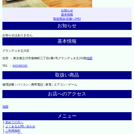
お知らせ
基本情報
取扱商品
|
店舗へｱｸｾｽ
お知らせ
お知らせはありません。
基本情報
グランデュオ立川店
住所 ： 東京都立川市柴崎町三丁目2番1号グランデュオ立川5階
地図
TEL ：
0425405181
取扱い商品
修理診断 | パソコン | 携帯電話 | 家電 | エアコン | ゲーム
お店へのアクセス
地図
メニュー
├
初めての方へ
├
よくあるお問い合わせ
├
ご利用規約