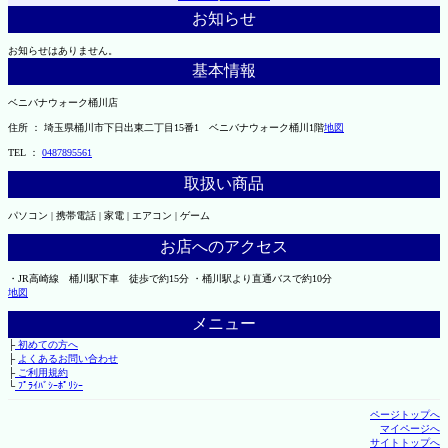
お知らせ
お知らせはありません。
基本情報
ベニバナウォーク桶川店
住所 ： 埼玉県桶川市下日出東二丁目15番1 ベニバナウォーク桶川1階
地図
TEL ：
0487895561
取扱い商品
パソコン | 携帯電話 | 家電 | エアコン | ゲーム
お店へのアクセス
・JR高崎線 桶川駅下車 徒歩で約15分 ・桶川駅より直通バスで約10分
地図
メニュー
├
初めての方へ
├
よくあるお問い合わせ
├
ご利用規約
└
ﾌﾟﾗｲﾊﾞｼｰﾎﾟﾘｼｰ
ページトップへ
マイページへ
サイトトップへ