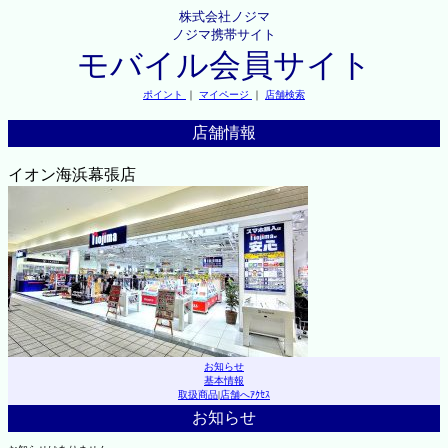
株式会社ノジマ
ノジマ携帯サイト
モバイル会員サイト
ポイント
｜
マイページ
｜
店舗検索
店舗情報
イオン海浜幕張店
お知らせ
基本情報
取扱商品
|
店舗へｱｸｾｽ
お知らせ