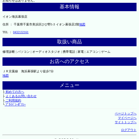
お知らせはありません。
基本情報
イオン海浜幕張店
住所 ： 千葉県千葉市美浜区ひび野1-3 イオン幕張店2階
地図
TEL ：
0432132161
取扱い商品
修理診断 | パソコン | オーディオスタジオ | 携帯電話 | 家電 | エアコン | ゲーム
お店へのアクセス
ＪＲ京葉線 海浜幕張駅より徒歩7分
地図
メニュー
├
初めての方へ
├
よくあるお問い合わせ
├
ご利用規約
└
ﾌﾟﾗｲﾊﾞｼｰﾎﾟﾘｼｰ
ページトップへ
マイページへ
サイトトップへ
ログアウト