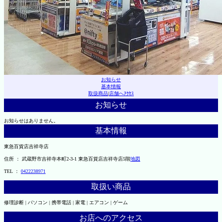
お知らせ
基本情報
取扱商品
|
店舗へｱｸｾｽ
お知らせ
お知らせはありません。
基本情報
東急百貨店吉祥寺店
住所 ： 武蔵野市吉祥寺本町2-3-1 東急百貨店吉祥寺店5階
地図
TEL ：
0422238971
取扱い商品
修理診断 | パソコン | 携帯電話 | 家電 | エアコン | ゲーム
お店へのアクセス