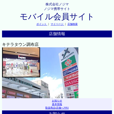
株式会社ノジマ
ノジマ携帯サイト
モバイル会員サイト
ポイント
｜
マイページ
｜
店舗検索
店舗情報
キテラタウン調布店
お知らせ
基本情報
取扱商品
|
店舗へｱｸｾｽ
お知らせ