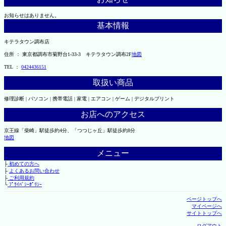
お知らせはありません。
基本情報
キテラタウン調布店
住所 ： 東京都調布市菊野台1-33-3 キテラタウン調布2F
地図
TEL ：
0424436151
取扱い商品
修理診断 | パソコン | 携帯電話 | 家電 | エアコン | ゲーム | デジタルプリント
お店へのアクセス
京王線「柴崎」駅徒歩約4分、「つつじヶ丘」駅徒歩約8分
地図
メニュー
├
初めての方へ
├
よくあるお問い合わせ
├
ご利用規約
└
ﾌﾟﾗｲﾊﾞｼｰﾎﾟﾘｼｰ
ページトップへ
マイページへ
サイトトップへ
ログアウト