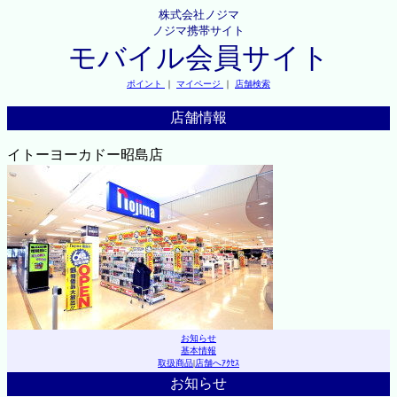
株式会社ノジマ
ノジマ携帯サイト
モバイル会員サイト
ポイント
｜
マイページ
｜
店舗検索
店舗情報
イトーヨーカドー昭島店
お知らせ
基本情報
取扱商品
|
店舗へｱｸｾｽ
お知らせ