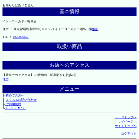
お知らせはありません。
基本情報
イトーヨーカドー昭島店
住所 ： 東京都昭島市田中町５６２-１イトーヨーカドー昭島３階
地図
TEL ：
0425006151
取扱い商品
お店へのアクセス
【電車でのアクセス】 JR青梅線 昭島駅から徒歩2分
地図
メニュー
├
初めての方へ
├
よくあるお問い合わせ
├
ご利用規約
└
ﾌﾟﾗｲﾊﾞｼｰﾎﾟﾘｼｰ
ページトップへ
マイページへ
サイトトップへ
ログアウト