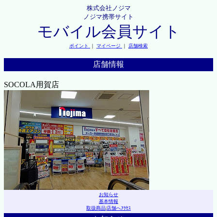
株式会社ノジマ
ノジマ携帯サイト
モバイル会員サイト
ポイント
｜
マイページ
｜
店舗検索
店舗情報
SOCOLA用賀店
お知らせ
基本情報
取扱商品
|
店舗へｱｸｾｽ