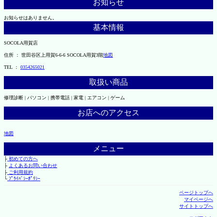
お知らせ
お知らせはありません。
基本情報
SOCOLA用賀店
住所 ： 世田谷区上用賀6-6-6 SOCOLA用賀3階
地図
TEL ：
0354265021
取扱い商品
修理診断 | パソコン | 携帯電話 | 家電 | エアコン | ゲーム
お店へのアクセス
地図
メニュー
├
初めての方へ
├
よくあるお問い合わせ
├
ご利用規約
└
ﾌﾟﾗｲﾊﾞｼｰﾎﾟﾘｼｰ
ページトップへ
マイページへ
サイトトップへ