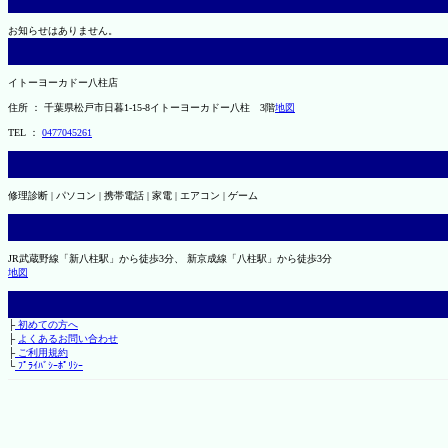
お知らせはありません。
イトーヨーカドー八柱店
住所 ： 千葉県松戸市日暮1-15-8イトーヨーカドー八柱 3階
地図
TEL ：
0477045261
修理診断 | パソコン | 携帯電話 | 家電 | エアコン | ゲーム
JR武蔵野線「新八柱駅」から徒歩3分、 新京成線「八柱駅」から徒歩3分
地図
├
初めての方へ
├
よくあるお問い合わせ
├
ご利用規約
└
ﾌﾟﾗｲﾊﾞｼｰﾎﾟﾘｼｰ