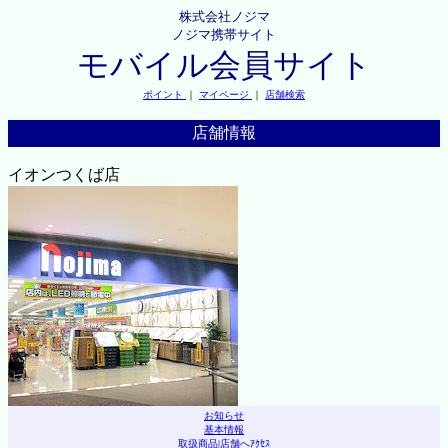
株式会社ノジマ
ノジマ携帯サイト
モバイル会員サイト
ポイント
｜
マイページ
｜
店舗検索
店舗情報
イオンつくば店
お知らせ
基本情報
取扱商品
|
店舗へｱｸｾｽ