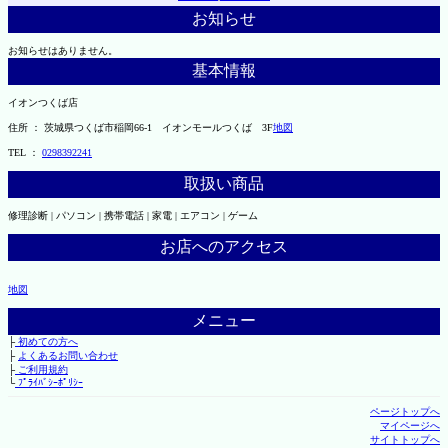
お知らせ
お知らせはありません。
基本情報
イオンつくば店
住所 ： 茨城県つくば市稲岡66-1 イオンモールつくば 3F
地図
TEL ：
0298392241
取扱い商品
修理診断 | パソコン | 携帯電話 | 家電 | エアコン | ゲーム
お店へのアクセス
地図
メニュー
├
初めての方へ
├
よくあるお問い合わせ
├
ご利用規約
└
ﾌﾟﾗｲﾊﾞｼｰﾎﾟﾘｼｰ
ページトップへ
マイページへ
サイトトップへ