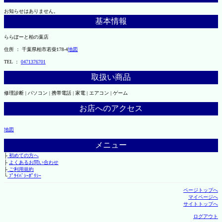
お知らせはありません。
基本情報
ららぽーと柏の葉店
住所 ： 千葉県柏市若柴178-4
地図
TEL ：
0471376701
取扱い商品
修理診断 | パソコン | 携帯電話 | 家電 | エアコン | ゲーム
お店へのアクセス
地図
メニュー
├
初めての方へ
├
よくあるお問い合わせ
├
ご利用規約
└
ﾌﾟﾗｲﾊﾞｼｰﾎﾟﾘｼｰ
ページトップへ
マイページへ
サイトトップへ
ログアウト