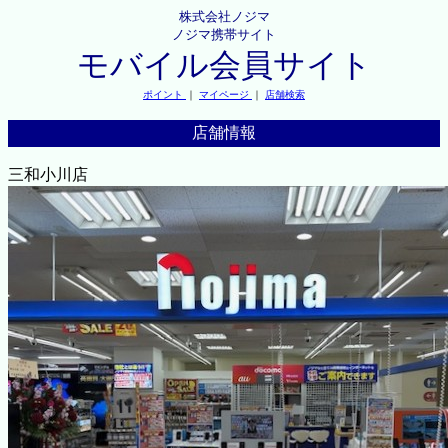
株式会社ノジマ
ノジマ携帯サイト
モバイル会員サイト
ポイント
｜
マイページ
｜
店舗検索
店舗情報
三和小川店