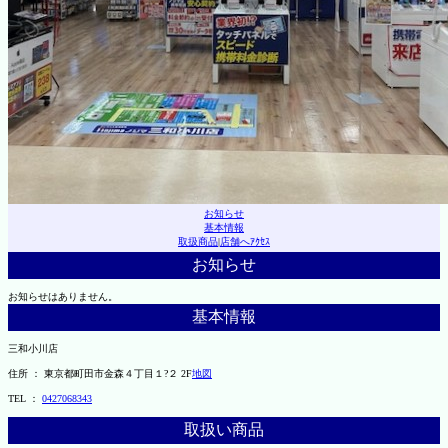
お知らせ
基本情報
取扱商品
|
店舗へｱｸｾｽ
お知らせ
お知らせはありません。
基本情報
三和小川店
住所 ： 東京都町田市金森４丁目１?２ 2F
地図
TEL ：
0427068343
取扱い商品