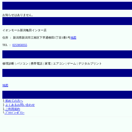
お知らせはありません。
イオンモール新潟亀田インター店
住所 ： 新潟県新潟市江南区下早通柳田1丁目1番1号
地図
TEL ：
0253858355
修理診断 | パソコン | 携帯電話 | 家電 | エアコン | ゲーム | デジタルプリント
地図
├
初めての方へ
├
よくあるお問い合わせ
├
ご利用規約
└
ﾌﾟﾗｲﾊﾞｼｰﾎﾟﾘｼｰ