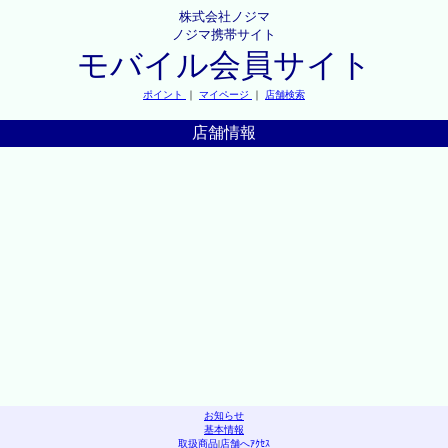
株式会社ノジマ
ノジマ携帯サイト
モバイル会員サイト
ポイント
｜
マイページ
｜
店舗検索
店舗情報
お知らせ
基本情報
取扱商品
|
店舗へｱｸｾｽ