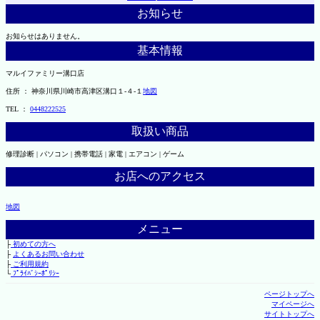
お知らせ
お知らせはありません。
基本情報
マルイファミリー溝口店
住所 ： 神奈川県川崎市高津区溝口１-４-１
地図
TEL ：
0448222525
取扱い商品
修理診断 | パソコン | 携帯電話 | 家電 | エアコン | ゲーム
お店へのアクセス
地図
メニュー
├
初めての方へ
├
よくあるお問い合わせ
├
ご利用規約
└
ﾌﾟﾗｲﾊﾞｼｰﾎﾟﾘｼｰ
ページトップへ
マイページへ
サイトトップへ