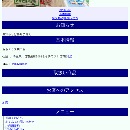
お知らせ
基本情報
取扱商品
|
店舗へｱｸｾｽ
お知らせ
お知らせはありません。
基本情報
ららテラス川口店
住所 ： 埼玉県川口市栄町3-5-1ららテラス川口7階
地図
TEL ：
0482291979
取扱い商品
お店へのアクセス
地図
メニュー
├
初めての方へ
├
よくあるお問い合わせ
├
ご利用規約
└
ﾌﾟﾗｲﾊﾞｼｰﾎﾟﾘｼｰ