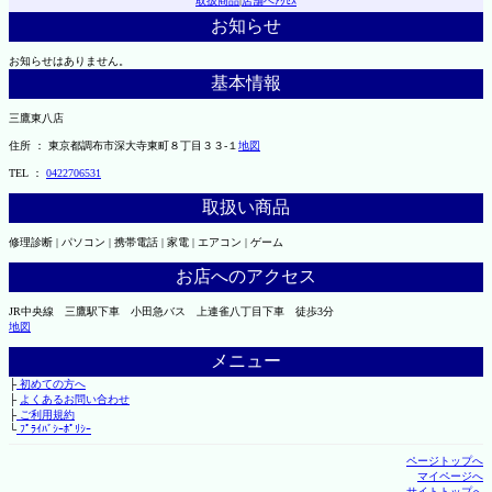
取扱商品
|
店舗へｱｸｾｽ
お知らせ
お知らせはありません。
基本情報
三鷹東八店
住所 ： 東京都調布市深大寺東町８丁目３３-１
地図
TEL ：
0422706531
取扱い商品
修理診断 | パソコン | 携帯電話 | 家電 | エアコン | ゲーム
お店へのアクセス
JR中央線 三鷹駅下車 小田急バス 上連雀八丁目下車 徒歩3分
地図
メニュー
├
初めての方へ
├
よくあるお問い合わせ
├
ご利用規約
└
ﾌﾟﾗｲﾊﾞｼｰﾎﾟﾘｼｰ
ページトップへ
マイページへ
サイトトップへ