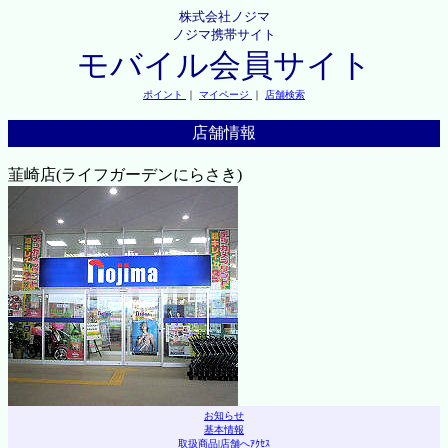
株式会社ノジマ
ノジマ携帯サイト
モバイル会員サイト
ポイント
｜
マイページ
｜
店舗検索
店舗情報
韮崎店(ライフガーデンにらさき)
お知らせ
基本情報
取扱商品
|
店舗へｱｸｾｽ