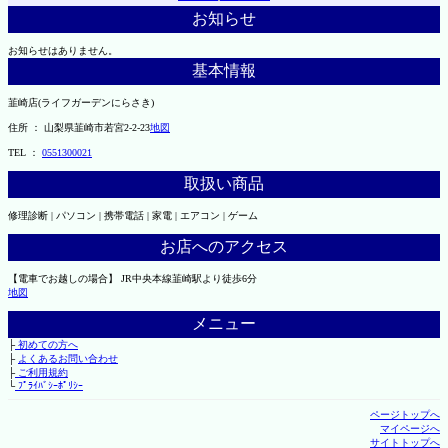
お知らせ
お知らせはありません。
基本情報
韮崎店(ライフガーデンにらさき)
住所 ： 山梨県韮崎市若宮2-2-23
地図
TEL ：
0551300021
取扱い商品
修理診断 | パソコン | 携帯電話 | 家電 | エアコン | ゲーム
お店へのアクセス
【電車でお越しの場合】 JR中央本線韮崎駅より徒歩6分
地図
メニュー
├
初めての方へ
├
よくあるお問い合わせ
├
ご利用規約
└
ﾌﾟﾗｲﾊﾞｼｰﾎﾟﾘｼｰ
ページトップへ
マイページへ
サイトトップへ