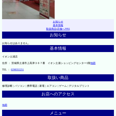
お知らせ
基本情報
取扱商品
|
店舗へｱｸｾｽ
お知らせ
お知らせはありません。
基本情報
イオン土浦店
住所 ： 茨城県土浦市上高津３６７番 イオン土浦ショッピングセンター1階
地図
TEL ：
0298355251
取扱い商品
修理診断 | パソコン | 携帯電話 | 家電 | エアコン | ゲーム | デジタルプリント
お店へのアクセス
地図
メニュー