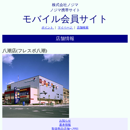
株式会社ノジマ
ノジマ携帯サイト
モバイル会員サイト
ポイント
｜
マイページ
｜
店舗検索
店舗情報
八潮店(フレスポ八潮)
お知らせ
基本情報
取扱商品
|
店舗へｱｸｾｽ