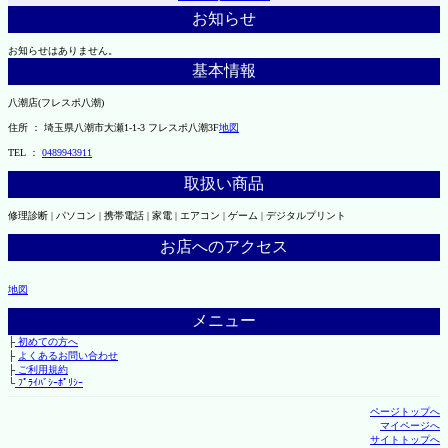
お知らせ
お知らせはありません。
基本情報
八潮店(フレスポ八潮)
住所 ： 埼玉県八潮市大瀬1-1-3 フレスポ八潮3F
地図
TEL ：
0489943911
取扱い商品
修理診断 | パソコン | 携帯電話 | 家電 | エアコン | ゲーム | デジタルプリント
お店へのアクセス
地図
メニュー
├
初めての方へ
├
よくあるお問い合わせ
├
ご利用規約
└
ﾌﾟﾗｲﾊﾞｼｰﾎﾟﾘｼｰ
ページトップへ
マイページへ
サイトトップへ