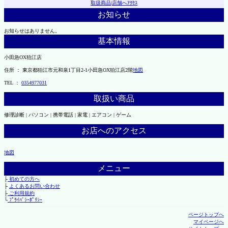
取扱商品
|
店舗へｱｸｾｽ
お知らせ
お知らせはありません。
基本情報
小田急OX狛江店
住所 ： 東京都狛江市元和泉1丁目2-1小田急OX狛江店2階
地図
TEL ：
0354977031
取扱い商品
修理診断 | パソコン | 携帯電話 | 家電 | エアコン | ゲーム
お店へのアクセス
地図
メニュー
├
初めての方へ
├
よくあるお問い合わせ
├
ご利用規約
└
ﾌﾟﾗｲﾊﾞｼｰﾎﾟﾘｼｰ
ページトップへ
マイページへ