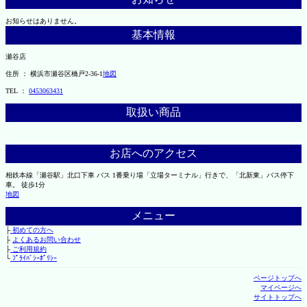
お知らせはありません。
基本情報
瀬谷店
住所 ： 横浜市瀬谷区橋戸2-36-1
地図
TEL ：
0453063431
取扱い商品
お店へのアクセス
相鉄本線「瀬谷駅」北口下車 バス 1番乗り場「立場ターミナル」行きで、「北新東」バス停下
車。 徒歩1分
地図
メニュー
├
初めての方へ
├
よくあるお問い合わせ
├
ご利用規約
└
ﾌﾟﾗｲﾊﾞｼｰﾎﾟﾘｼｰ
ページトップへ
マイページへ
サイトトップへ