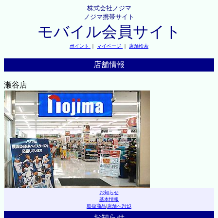
株式会社ノジマ
ノジマ携帯サイト
モバイル会員サイト
ポイント
｜
マイページ
｜
店舗検索
店舗情報
瀬谷店
お知らせ
基本情報
取扱商品
|
店舗へｱｸｾｽ
お知らせ