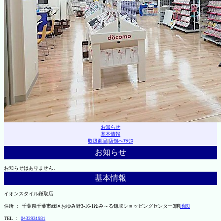
お知らせ
基本情報
取扱商品
|
店舗へｱｸｾｽ
お知らせ
お知らせはありません。
基本情報
イオンスタイル鎌取店
住所 ： 千葉県千葉市緑区おゆみ野3-16-1ゆみ～る鎌取ショッピングセンター3階
地図
TEL ：
0432931931