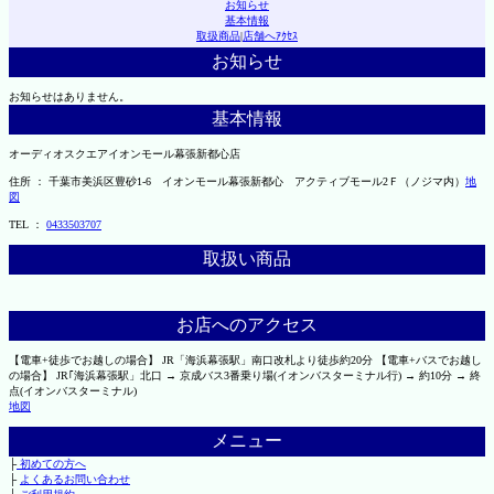
お知らせ
基本情報
取扱商品
|
店舗へｱｸｾｽ
お知らせ
お知らせはありません。
基本情報
オーディオスクエアイオンモール幕張新都心店
住所 ： 千葉市美浜区豊砂1-6 イオンモール幕張新都心 アクティブモール2Ｆ（ノジマ内）
地
図
TEL ：
0433503707
取扱い商品
お店へのアクセス
【電車+徒歩でお越しの場合】 JR「海浜幕張駅」南口改札より徒歩約20分 【電車+バスでお越し
の場合】 JR｢海浜幕張駅」北口 → 京成バス3番乗り場(イオンバスターミナル行) → 約10分 → 終
点(イオンバスターミナル)
地図
メニュー
├
初めての方へ
├
よくあるお問い合わせ