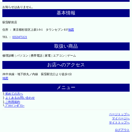
お知らせはありません。
基本情報
荻窪駅前店
住所 ： 東京都杉並区上萩1-9-1 タウンセブン６F
地図
TEL ：
0353475121
取扱い商品
修理診断 | パソコン | 携帯電話 | 家電 | エアコン | ゲーム
お店へのアクセス
JR中央線・地下鉄丸ノ内線 荻窪駅北口より徒歩1分
地図
メニュー
├
初めての方へ
├
よくあるお問い合わせ
├
ご利用規約
└
ﾌﾟﾗｲﾊﾞｼｰﾎﾟﾘｼｰ
ページトップへ
マイページへ
サイトトップへ
ログアウト