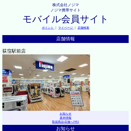
株式会社ノジマ
ノジマ携帯サイト
モバイル会員サイト
ポイント
｜
マイページ
｜
店舗検索
店舗情報
荻窪駅前店
お知らせ
基本情報
取扱商品
|
店舗へｱｸｾｽ
お知らせ