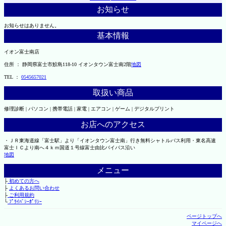
お知らせ
お知らせはありません。
基本情報
イオン富士南店
住所 ： 静岡県富士市鮫島118-10 イオンタウン富士南2階
地図
TEL ：
0545657021
取扱い商品
修理診断 | パソコン | 携帯電話 | 家電 | エアコン | ゲーム | デジタルプリント
お店へのアクセス
・ＪＲ東海道線「富士駅」より「イオンタウン富士南」行き無料シャトルバス利用・東名高速
富士ＩＣより南へ４ｋｍ国道１号線富士由比バイパス沿い
地図
メニュー
├
初めての方へ
├
よくあるお問い合わせ
├
ご利用規約
└
ﾌﾟﾗｲﾊﾞｼｰﾎﾟﾘｼｰ
ページトップへ
マイページへ