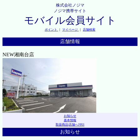
株式会社ノジマ
ノジマ携帯サイト
モバイル会員サイト
ポイント
｜
マイページ
｜
店舗検索
店舗情報
NEW湘南台店
お知らせ
基本情報
取扱商品
|
店舗へｱｸｾｽ
お知らせ