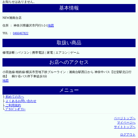
お知らせはありません。
基本情報
NEW湘南台店
住所 ： 神奈川県藤沢市円行1-2-1
地図
TEL ：
0466467822
取扱い商品
修理診断 | パソコン | 携帯電話 | 家電 | エアコン | ゲーム
お店へのアクセス
小田急線/相鉄線/横浜市営地下鉄ブルーライン：湘南台駅西口から 神奈中バス【辻堂駅北口行
他】 桐ケ谷バス停下車徒歩3分
地図
メニュー
├
初めての方へ
├
よくあるお問い合わせ
├
ご利用規約
└
ﾌﾟﾗｲﾊﾞｼｰﾎﾟﾘｼｰ
ページトップへ
マイページへ
サイトトップへ
ログアウト