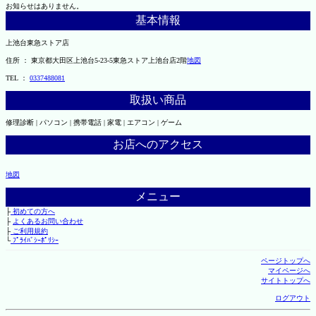
お知らせはありません。
基本情報
上池台東急ストア店
住所 ： 東京都大田区上池台5-23-5東急ストア上池台店2階
地図
TEL ：
0337488081
取扱い商品
修理診断 | パソコン | 携帯電話 | 家電 | エアコン | ゲーム
お店へのアクセス
地図
メニュー
├
初めての方へ
├
よくあるお問い合わせ
├
ご利用規約
└
ﾌﾟﾗｲﾊﾞｼｰﾎﾟﾘｼｰ
ページトップへ
マイページへ
サイトトップへ
ログアウト