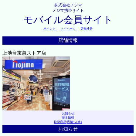
株式会社ノジマ
ノジマ携帯サイト
モバイル会員サイト
ポイント
｜
マイページ
｜
店舗検索
店舗情報
上池台東急ストア店
お知らせ
基本情報
取扱商品
|
店舗へｱｸｾｽ
お知らせ