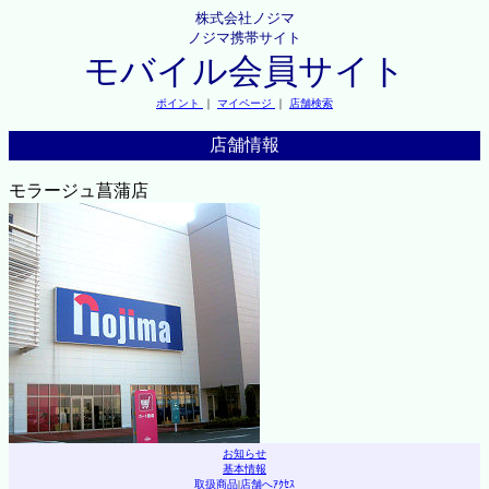
株式会社ノジマ
ノジマ携帯サイト
モバイル会員サイト
ポイント
｜
マイページ
｜
店舗検索
店舗情報
モラージュ菖蒲店
お知らせ
基本情報
取扱商品
|
店舗へｱｸｾｽ