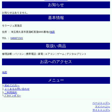
お知らせ
お知らせはありません。
基本情報
モラージュ菖蒲店
住所 ： 埼玉県久喜市菖蒲町菖蒲6005番地1
地図
TEL ：
0480872501
取扱い商品
修理診断 | パソコン | 携帯電話 | 家電 | エアコン | ゲーム | デジタルプリント
お店へのアクセス
地図
メニュー
├
初めての方へ
├
よくあるお問い合わせ
├
ご利用規約
└
ﾌﾟﾗｲﾊﾞｼｰﾎﾟﾘｼｰ
ページトップへ
マイページへ
サイトトップへ