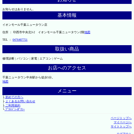
お知らせはありません。
基本情報
イオンモール千葉ニュータウン店
住所 ： 印西市中央北3-2 イオンモール千葉ニュータウン2階
地図
TEL ：
0476487751
取扱い商品
修理診断 | パソコン | 家電 | エアコン | ゲーム
お店へのアクセス
千葉ニュータウン中央駅から徒歩5分。
地図
メニュー
├
初めての方へ
├
よくあるお問い合わせ
├
ご利用規約
└
ﾌﾟﾗｲﾊﾞｼｰﾎﾟﾘｼｰ
ページトップへ
マイページへ
サイトトップへ
ログアウト