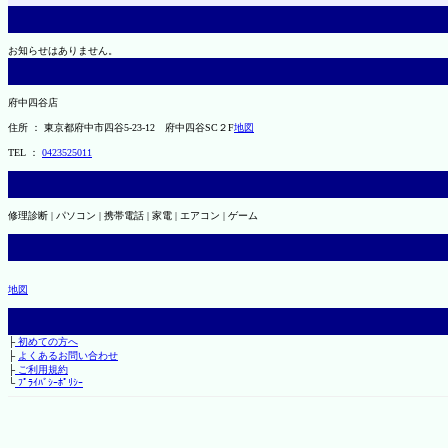
お知らせはありません。
府中四谷店
住所 ： 東京都府中市四谷5-23-12 府中四谷SC２F
地図
TEL ：
0423525011
修理診断 | パソコン | 携帯電話 | 家電 | エアコン | ゲーム
地図
├
初めての方へ
├
よくあるお問い合わせ
├
ご利用規約
└
ﾌﾟﾗｲﾊﾞｼｰﾎﾟﾘｼｰ