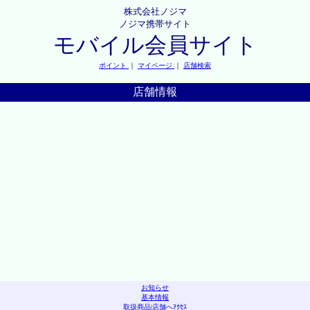
株式会社ノジマ
ノジマ携帯サイト
モバイル会員サイト
ポイント
｜
マイページ
｜
店舗検索
店舗情報
お知らせ
基本情報
取扱商品
|
店舗へｱｸｾｽ