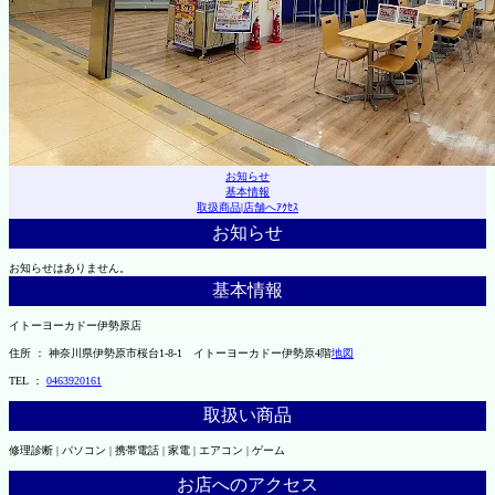
お知らせ
基本情報
取扱商品
|
店舗へｱｸｾｽ
お知らせ
お知らせはありません。
基本情報
イトーヨーカドー伊勢原店
住所 ： 神奈川県伊勢原市桜台1-8-1 イトーヨーカドー伊勢原4階
地図
TEL ：
0463920161
取扱い商品
修理診断 | パソコン | 携帯電話 | 家電 | エアコン | ゲーム
お店へのアクセス