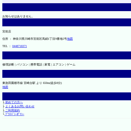
お知らせはありません。
宮前店
住所 ： 神奈川県川崎市宮前区馬絹1丁目9番地5号
地図
TEL ：
0448718371
修理診断 | パソコン | 携帯電話 | 家電 | エアコン | ゲーム
東急田園都市線 宮崎台駅 より 650m(徒歩8分)
地図
├
初めての方へ
├
よくあるお問い合わせ
├
ご利用規約
└
ﾌﾟﾗｲﾊﾞｼｰﾎﾟﾘｼｰ