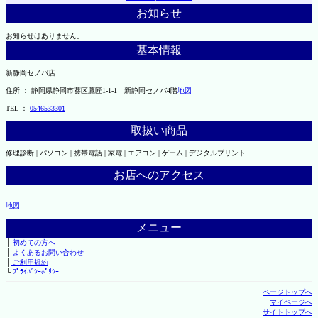
お知らせ
お知らせはありません。
基本情報
新静岡セノバ店
住所 ： 静岡県静岡市葵区鷹匠1-1-1 新静岡セノバ4階
地図
TEL ：
0546533301
取扱い商品
修理診断 | パソコン | 携帯電話 | 家電 | エアコン | ゲーム | デジタルプリント
お店へのアクセス
地図
メニュー
├
初めての方へ
├
よくあるお問い合わせ
├
ご利用規約
└
ﾌﾟﾗｲﾊﾞｼｰﾎﾟﾘｼｰ
ページトップへ
マイページへ
サイトトップへ