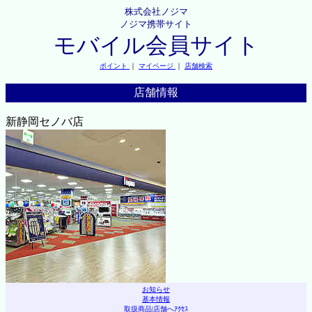
株式会社ノジマ
ノジマ携帯サイト
モバイル会員サイト
ポイント
｜
マイページ
｜
店舗検索
店舗情報
新静岡セノバ店
お知らせ
基本情報
取扱商品
|
店舗へｱｸｾｽ