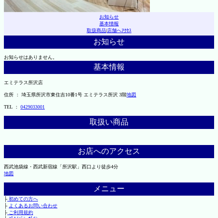
お知らせ
基本情報
取扱商品
|
店舗へｱｸｾｽ
お知らせ
お知らせはありません。
基本情報
エミテラス所沢店
住所 ： 埼玉県所沢市東住吉10番1号 エミテラス所沢 3階
地図
TEL ：
0429033001
取扱い商品
お店へのアクセス
西武池袋線・西武新宿線「所沢駅」西口より徒歩4分
地図
メニュー
├
初めての方へ
├
よくあるお問い合わせ
├
ご利用規約