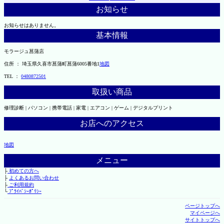
お知らせ
お知らせはありません。
基本情報
モラージュ菖蒲店
住所 ： 埼玉県久喜市菖蒲町菖蒲6005番地1
地図
TEL ：
0480872501
取扱い商品
修理診断 | パソコン | 携帯電話 | 家電 | エアコン | ゲーム | デジタルプリント
お店へのアクセス
地図
メニュー
├
初めての方へ
├
よくあるお問い合わせ
├
ご利用規約
└
ﾌﾟﾗｲﾊﾞｼｰﾎﾟﾘｼｰ
ページトップへ
マイページへ
サイトトップへ