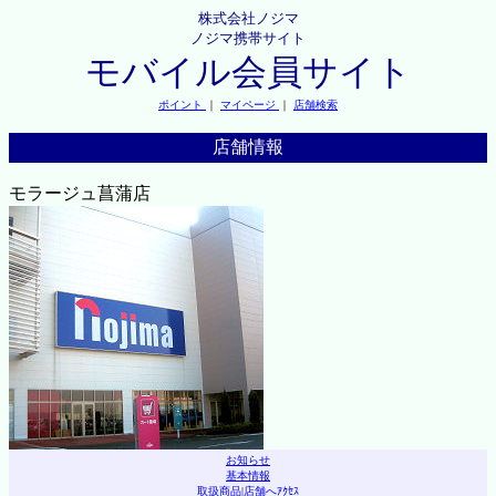
株式会社ノジマ
ノジマ携帯サイト
モバイル会員サイト
ポイント
｜
マイページ
｜
店舗検索
店舗情報
モラージュ菖蒲店
お知らせ
基本情報
取扱商品
|
店舗へｱｸｾｽ